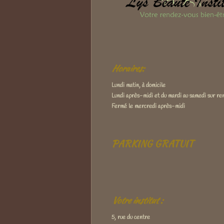
Horaires:
Lundi matin, à domicile
Lundi après-midi et du mardi au samedi sur ren
Fermé le mercredi après-midi
PARKING GRATUIT
Votre institut :
5, rue du centre